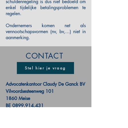
schuldenregeling is dus niet bedoeld om
enkel tijdelijke betalingsproblemen te
regelen.
Ondernemers komen net als
vennootschapsvormen (nv, bv,…) niet in
aanmerking.
CONTACT
Stel hier je vraag
Advocatenkantoor Claudy De Ganck BV
Vilvoordsesteenweg 101
1860 Meise
BE
0899.914.431
E-mail:
info@claudydeganck.be