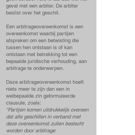
geval met een arbiter. De arbiter
beslist over het geschil.
Een arbitrageovereenkomst is een
overeenkomst waarbij partijen
afspreken om een betwisting die
tussen hen ontstaan is of kan
ontstaan met betrekking tot een
bepaalde juridische verhouding, aan
arbitrage te onderwerpen.
Deze arbitrageovereenkomst hoeft
niets meer te zijn dan een in
welbepaalde zin geformuleerde
clausule, zoals:
“Partijen komen uitdrukkelijk overeen
dat alle geschillen in verband met
deze overeenkomst zullen beslecht
worden door arbitrage