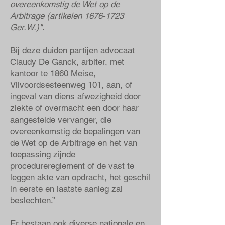
overeenkomstig de Wet op de
Arbitrage (artikelen
1676-1723
Ger.W.)"
.
Bij deze duiden partijen advocaat
Claudy De Ganck, arbiter, met
kantoor te 1860 Meise,
Vilvoordsesteenweg 101, aan, of
ingeval van diens afwezigheid door
ziekte of overmacht een door haar
aangestelde vervanger, die
overeenkomstig de bepalingen van
de Wet op de Arbitrage en het van
toepassing zijnde
procedurereglement of de vast te
leggen akte van opdracht, het geschil
in eerste en laatste aanleg zal
beslechten.”
Er bestaan ook diverse nationale en