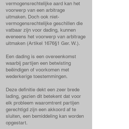
vermogensrechtelijke aard kan het
voorwerp van een arbitrage
uitmaken. Doch ook niet-
vermogensrechtelijke geschillen die
vatbaar zijn voor dading, kunnen
eveneens het voorwerp van arbitrage
uitmaken (Artikel 1676§1 Ger. W.).
Een dading is een overeenkomst
waarbij partijen een betwisting
beëindigen of voorkomen met
wederkerige toestemmingen.
Deze definitie dekt een zeer brede
lading, gezien dit betekent dat voor
elk probleem waaromtrent partijen
gerechtigd zijn een akkoord af te
sluiten, een bemiddeling kan worden
opgestart.