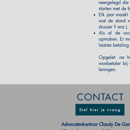
neergelegd die
starten met de 
Elk jaar maakt 
wat de stand va
dossier ? enz.)
Als al de voo
opmaken. Er mo
laatste betalin
Opgelet: na h
wanbetaler bij
leningen.
CONTACT
Stel hier je vraag
Advocatenkantoor Claudy De Ga