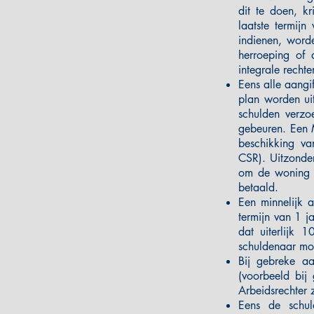
dit te doen, k
laatste termij
indienen, worde
herroeping of 
integrale recht
Eens alle aangi
plan worden ui
schulden verzo
gebeuren. Een 
beschikking va
CSR). Uitzonde
om de woning 
betaald.
Een minnelijk 
termijn van 1 j
dat uiterlijk
schuldenaar moe
Bij gebreke aa
(voorbeeld bij
Arbeidsrechter 
Eens de schul