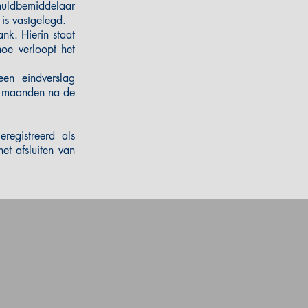
huldbemiddelaar
is vastgelegd.
nk. Hierin staat
hoe verloopt het
en eindverslag
6 maanden na de
registreerd als
et afsluiten van