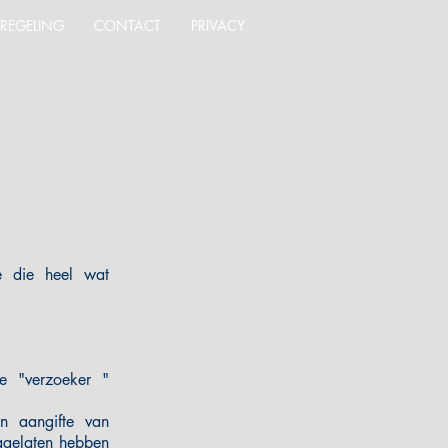
NREGELING
CONTACT
PRIVACY
re die heel wat
e "verzoeker "
n aangifte van
nagelaten hebben