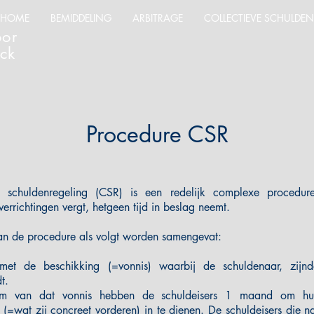
HOME
BEMIDDELING
ARBITRAGE
COLLECTIEVE SCHULDE
oor
ck
Procedure CSR
ve schuldenregeling (CSR) is een redelijk complexe procedu
verrichtingen vergt, hetgeen tijd in beslag neemt.
an de procedure als volgt worden samengevat:
met de beschikking (=vonnis) waarbij de schuldenaar, zijnd
t.
um van dat vonnis hebben de schuldeisers 1 maand om hu
 (=wat zij concreet vorderen) in te dienen. De schuldeisers die 