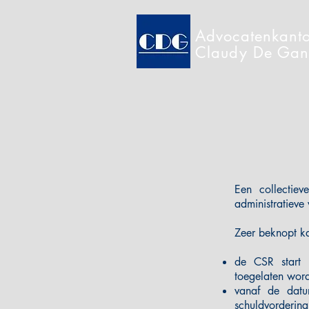
Advocatenkant
Claudy De Gan
Een collectie
administratieve 
Zeer beknopt k
de CSR start 
toegelaten word
vanaf de dat
schuldvordering