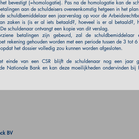
 het bevestigt (=homologatie). Pas na de homologatie kan de sc
betalingen aan de schuldeisers overeenkomstig hetgeen in het plan 
de schuldbemiddelaar een jaarverslag op voor de Arbeidsrechtba
n zaken is (is er al iets betaald?, hoeveel is er al betaald?, 
. De schuldenaar ontvangt een kopie van dit verslag.
rziene betalingen zijn gebeurd, zal de schuldbemiddelaar e
et rekening gehouden worden met een periode tussen de 3 tot 
g opdat het dossier volledig zou kunnen worden afgesloten.
et einde van een CSR blijft de schuldenaar nog een jaar ge
 de Nationale Bank en kan deze moeilijkheden ondervinden bij h
nck BV