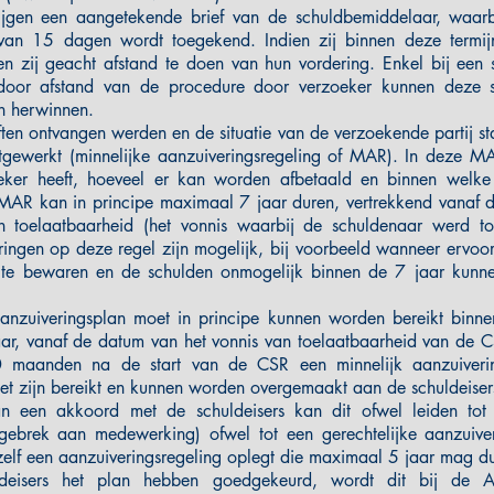
rijgen een aangetekende brief van de schuldbemiddelaar, waar
n van 15 dagen wordt toegekend. Indien zij binnen deze termij
n zij geacht afstand te doen van hun vordering. Enkel bij een 
door afstand van de procedure door verzoeker kunnen deze s
en herwinnen.
ften ontvangen werden en de situatie van de verzoekende partij sta
tgewerkt (minnelijke aanzuiveringsregeling of MAR). In deze MA
eker heeft, hoeveel er kan worden afbetaald en binnen welke 
MAR kan in principe maximaal 7 jaar duren, vertrekkend vanaf 
n toelaatbaarheid (het vonnis waarbij de schuldenaar werd to
ringen op deze regel zijn mogelijk, bij voorbeeld wanneer ervo
te bewaren en de schulden onmogelijk binnen de 7 jaar kunn
aanzuiveringsplan moet in principe kunnen worden bereikt bin
aar, vanaf de datum van het vonnis van toelaatbaarheid van de C
 10 maanden na de start van de CSR een minnelijk aanzuiver
t zijn bereikt en kunnen worden overgemaakt aan de schuldeiser
n een akkoord met de schuldeisers kan dit ofwel leiden tot
 gebrek aan medewerking) ofwel tot een gerechtelijke aanzuive
zelf een aanzuiveringsregeling oplegt die maximaal 5 jaar mag d
deisers het plan hebben goedgekeurd, wordt dit bij de Ar