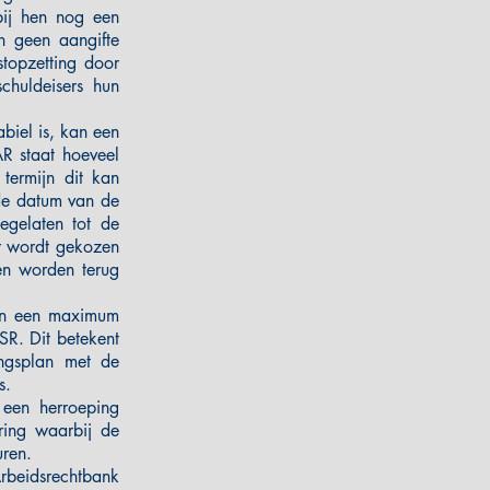
bij hen nog een
n geen aangifte
stopzetting door
chuldeisers hun
biel is, kan een
R staat hoeveel
termijn dit kan
de datum van de
egelaten tot de
or wordt gekozen
en worden terug
nen een maximum
SR. Dit betekent
ingsplan met de
s.
 een herroeping
ring waarbij de
uren.
beidsrechtbank