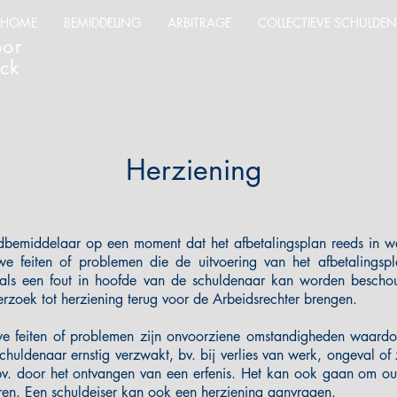
HOME
BEMIDDELING
ARBITRAGE
COLLECTIEVE SCHULDE
oor
ck
Herziening
dbemiddelaar op een moment dat het afbetalingsplan reeds in we
uwe feiten of problemen die de uitvoering van het afbetalingsp
 als een fout in hoofde van de schuldenaar kan worden bescho
rzoek tot herziening terug voor de Arbeidsrechter brengen.
e feiten of problemen zijn onvoorziene omstandigheden waardoo
schuldenaar ernstig verzwakt, bv. bij verlies van werk, ongeval of
, bv. door het ontvangen van een erfenis. Het kan ook gaan om o
en. Een schuldeiser kan ook een herziening aanvragen.