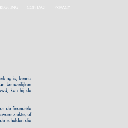
NREGELING
CONTACT
PRIVACY
rking is, kennis
lan bemoeilijken
uwd, kan hij de
r de financiële
 zware ziekte, of
ude schulden die